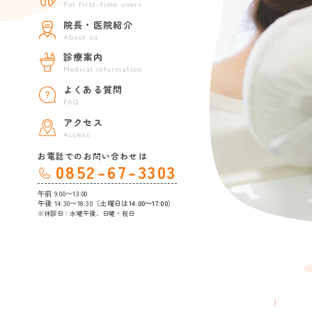
For first-time users
院長・医院紹介
About us
診療案内
Medical information
よくある質問
FAQ
アクセス
Access
お電話でのお問い合わせは
0852-67-3303
午前 9:00〜13:00
午後 14:30〜18:30（土曜日は
14:00〜17:00
）
※休診日：水曜午後、日曜・祝日