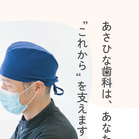
“
あさひな歯科は、あなたの
これから
”
を支えます