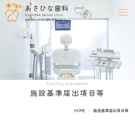
あさひな歯科
ASAHINA dental clinic
島根県松江市東出雲町揖屋2120-2
facility standards
施設基準届出項目等
HOME
施設基準届出項目等